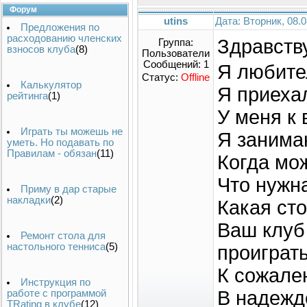
Форум
utins
Дата: Вторник, 08.
Предложения по
расходованию членских
Здравст
Группа:
взносов клуба
(8)
Пользователи
Сообщений:
1
Я любите
Статус:
Offline
Калькулятор
Я приехал
рейтинга
(1)
У меня к
Играть ты можешь не
Я занимаю
уметь. Но подавать по
Правилам - обязан
(11)
Когда мо
Что нужн
Приму в дар старые
накладки
(2)
Какая ст
Ваш клуб
Ремонт стола для
настольного тенниса
(5)
проиграть
К сожале
Инструкция по
В надежд
работе с программой
TRating в клубе
(12)