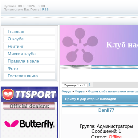
Суббота, 08.08.2026, 02:08
Приветствую Вас
Гость
|
RSS
Главная
О клубе
Клуб на
Рейтинг
Миссия клуба
Правила в зале
Фото
Гостевая книга
1
Страница
1
из
1
Форум
»
Форум
»
Форум клуба настольного тенниса
Приму в дар старые накладки
Danil77
Группа: Администраторы
Сообщений:
1
Статус:
Offline