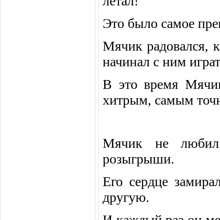
летал!
Это было самое пре
Мячик радовался, к
начинал с ним играт
В это время Мячи
хитрым, самым точ
Мячик не любил
розыгрыши.
Его сердце замира
другую.
И каждый раз он ме